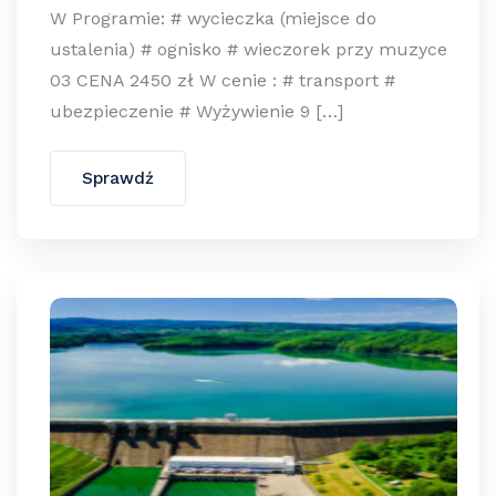
W Programie: # wycieczka (miejsce do
ustalenia) # ognisko # wieczorek przy muzyce
03 CENA 2450 zł W cenie : # transport #
ubezpieczenie # Wyżywienie 9 […]
Sprawdź