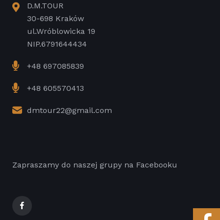
D.M.TOUR
30-698 Kraków
ul.Wróblowicka 19
NIP.6791644434
+48 697085839
+48 605570413
dmtour22@gmail.com
Zapraszamy do naszej grupy na Facebooku