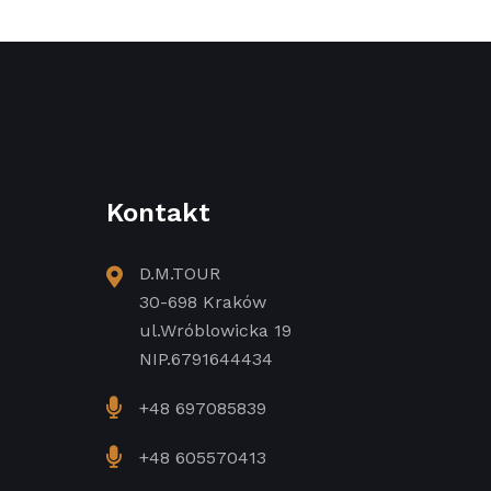
Kontakt
D.M.TOUR
30-698 Kraków
ul.Wróblowicka 19
NIP.6791644434
+48 697085839
+48 605570413